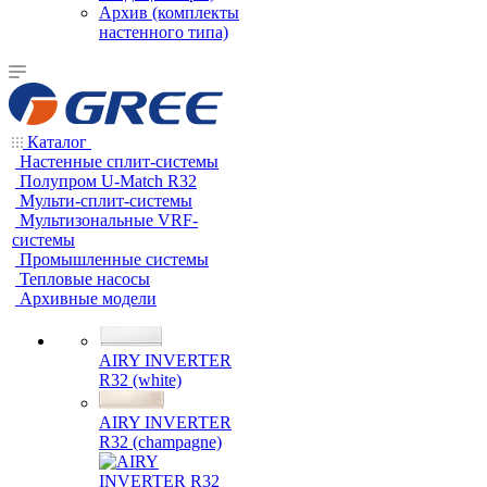
Архив (комплекты
настенного типа)
Каталог
Настенные сплит-системы
Полупром U-Match R32
Мульти-сплит-системы
Мультизональные VRF-
системы
Промышленные системы
Тепловые насосы
Архивные модели
AIRY INVERTER
R32 (white)
AIRY INVERTER
R32 (champagne)