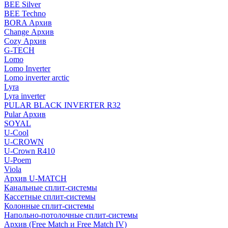
BEE Silver
BEE Techno
BORA Архив
Change Архив
Cozy Архив
G-TECH
Lomo
Lomo Inverter
Lomo inverter arctic
Lyra
Lyra inverter
PULAR BLACK INVERTER R32
Pular Архив
SOYAL
U-Cool
U-CROWN
U-Crown R410
U-Poem
Viola
Архив U-MATCH
Канальные сплит-системы
Кассетные сплит-системы
Колонные сплит-системы
Напольно-потолочные сплит-системы
Архив (Free Match и Free Match IV)