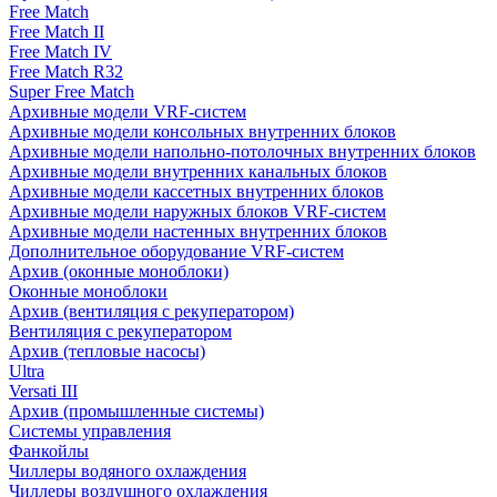
Free Match
Free Match II
Free Match IV
Free Match R32
Super Free Match
Архивные модели VRF-систем
Архивные модели консольных внутренних блоков
Архивные модели напольно-потолочных внутренних блоков
Архивные модели внутренних канальных блоков
Архивные модели кассетных внутренних блоков
Архивные модели наружных блоков VRF-систем
Архивные модели настенных внутренних блоков
Дополнительное оборудование VRF-систем
Архив (оконные моноблоки)
Оконные моноблоки
Архив (вентиляция с рекуператором)
Вентиляция с рекуператором
Архив (тепловые насосы)
Ultra
Versati III
Архив (промышленные системы)
Системы управления
Фанкойлы
Чиллеры водяного охлаждения
Чиллеры воздушного охлаждения