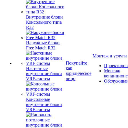
Внутренние блоки
Консольного типа
R32
Наружные блоки
Free Match R32
Монтаж и услуги
Покупайте
Проектиров
как
Настенные
Монтаж
юридическое
внутренние блоки
кондиционе
лицо
VRF-систем
Обслужива
Консольные
внутренние блоки
VRF-систем