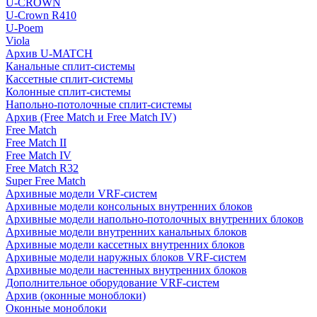
U-CROWN
U-Crown R410
U-Poem
Viola
Архив U-MATCH
Канальные сплит-системы
Кассетные сплит-системы
Колонные сплит-системы
Напольно-потолочные сплит-системы
Архив (Free Match и Free Match IV)
Free Match
Free Match II
Free Match IV
Free Match R32
Super Free Match
Архивные модели VRF-систем
Архивные модели консольных внутренних блоков
Архивные модели напольно-потолочных внутренних блоков
Архивные модели внутренних канальных блоков
Архивные модели кассетных внутренних блоков
Архивные модели наружных блоков VRF-систем
Архивные модели настенных внутренних блоков
Дополнительное оборудование VRF-систем
Архив (оконные моноблоки)
Оконные моноблоки