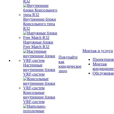
R32
Внутренние блоки
Консольного типа
R32
Наружные блоки
Free Match R32
Монтаж и услуги
Покупайте
Проектиров
как
Монтаж
Настенные
юридическое
кондиционе
внутренние блоки
лицо
Обслужива
VRF-систем
Консольные
внутренние блоки
VRF-систем