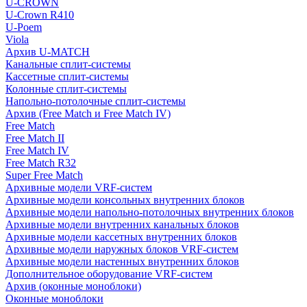
U-CROWN
U-Crown R410
U-Poem
Viola
Архив U-MATCH
Канальные сплит-системы
Кассетные сплит-системы
Колонные сплит-системы
Напольно-потолочные сплит-системы
Архив (Free Match и Free Match IV)
Free Match
Free Match II
Free Match IV
Free Match R32
Super Free Match
Архивные модели VRF-систем
Архивные модели консольных внутренних блоков
Архивные модели напольно-потолочных внутренних блоков
Архивные модели внутренних канальных блоков
Архивные модели кассетных внутренних блоков
Архивные модели наружных блоков VRF-систем
Архивные модели настенных внутренних блоков
Дополнительное оборудование VRF-систем
Архив (оконные моноблоки)
Оконные моноблоки