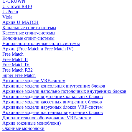
U-CROWN
U-Crown R410
U-Poem
Viola
Архив U-MATCH
Канальные сплит-системы
Кассетные сплит-системы
Колонные сплит-системы
Напольно-потолочные сплит-системы
Архив (Free Match и Free Match IV)
Free Match
Free Match II
Free Match IV
Free Match R32
Super Free Match
Архивные модели VRF-систем
Архивные модели консольных внутренних блоков
Архивные модели напольно-потолочных внутренних блоков
Архивные модели внутренних канальных блоков
Архивные модели кассетных внутренних блоков
Архивные модели наружных блоков VRF-систем
Архивные модели настенных внутренних блоков
Дополнительное оборудование VRF-систем
Архив (оконные моноблоки)
Оконные моноблоки