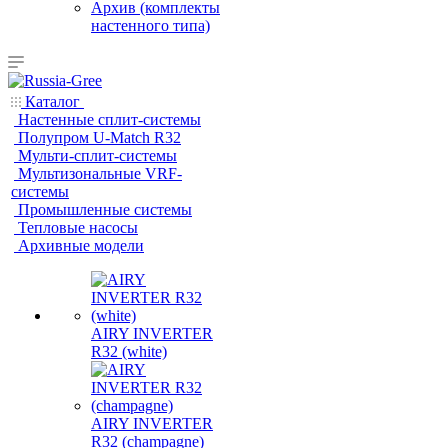
Архив (комплекты
настенного типа)
Каталог
Настенные сплит-системы
Полупром U-Match R32
Мульти-сплит-системы
Мультизональные VRF-
системы
Промышленные системы
Тепловые насосы
Архивные модели
AIRY INVERTER
R32 (white)
AIRY INVERTER
R32 (champagne)