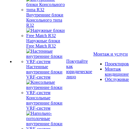
Внутренние блоки
Консольного типа
R32
Наружные блоки
Free Match R32
Монтаж и услуги
Покупайте
Проектиров
как
Настенные
Монтаж
юридическое
внутренние блоки
кондиционе
лицо
VRF-систем
Обслужива
Консольные
внутренние блоки
VRF-систем