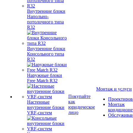
Внутренние блоки
Напольно-
потолочного типа
R32
Внутренние блоки
Консольного типа
R32
Наружные блоки
Free Match R32
Монтаж и услуги
Покупайте
Проектиров
как
Настенные
Монтаж
юридическое
внутренние блоки
кондиционе
лицо
VRF-систем
Обслужива