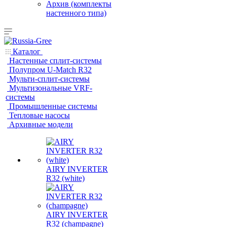
Архив (комплекты
настенного типа)
Каталог
Настенные сплит-системы
Полупром U-Match R32
Мульти-сплит-системы
Мультизональные VRF-
системы
Промышленные системы
Тепловые насосы
Архивные модели
AIRY INVERTER
R32 (white)
AIRY INVERTER
R32 (champagne)