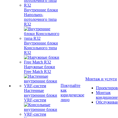
Внутренние блоки
Напольно-
потолочного типа
R32
Внутренние блоки
Консольного типа
R32
Наружные блоки
Free Match R32
Монтаж и услуги
Покупайте
Проектиров
как
Настенные
Монтаж
юридическое
внутренние блоки
кондиционе
лицо
VRF-систем
Обслужива