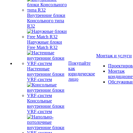
Внутренние блоки
Консольного типа
R32
Наружные блоки
Free Match R32
Монтаж и услуги
Покупайте
Проектиров
как
Настенные
Монтаж
юридическое
внутренние блоки
кондиционе
лицо
VRF-систем
Обслужива
Консольные
внутренние блоки
VRF-систем