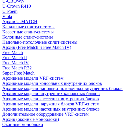
U-CROWN
U-Crown R410
U-Poem
Viola
Архив U-MATCH
Канальные сплит-системы
Кассетные сплит-системы
Колонные сплит-системы
Напольно-потолочные сплит-системы
Архив (Free Match и Free Match IV)
Free Match
Free Match II
Free Match IV
Free Match R32
Super Free Match
Архивные модели VRF-систем
Архивные модели консольных внутренних блоков
Архивные модели напольно-потолочных внутренних блоков
Архивные модели внутренних канальных блоков
Архивные модели кассетных внутренних блоков
Архивные модели наружных блоков VRF-систем
Архивные модели настенных внутренних блоков
Дополнительное оборудование VRF-систем
Архив (оконные моноблоки)
Оконные моноблоки