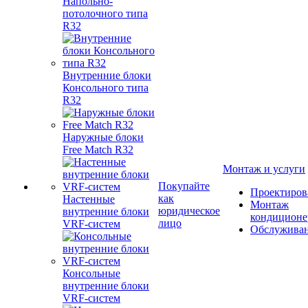
Напольно-
потолочного типа
R32
Внутренние блоки
Консольного типа
R32
Наружные блоки
Free Match R32
Монтаж и услуги
Покупайте
Проектиров
как
Настенные
Монтаж
юридическое
внутренние блоки
кондиционе
лицо
VRF-систем
Обслужива
Консольные
внутренние блоки
VRF-систем