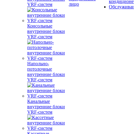
кондиционе
лицо
VRF-систем
Обслужива
Консольные
внутренние блоки
VRF-систем
Напольно-
потолочные
внутренние блоки
VRF-систем
Канальные
внутренние блоки
VRF-систем
Кассетные