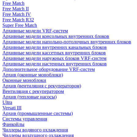
Free Match
Free Match II
Free Match IV
Free Match R32
Super Free Match
Архивные модели VRF-систем
Архивные модели консольных внутренних блоков
Архивные модели напольно-потолочных внутренних блоков
Архивные модели внутренних канальных блоков
Архивные модели кассетных внутренних блоков
Архивные модели наружных блоков VRF-систем
Архивные модели настенных внутренних блоков
Дополнительное оборудование VRF-систем
Архив (оконные моноблоки)
Оконные моноблоки
Архив (вентиляция с рекуператором)
Вентиляция с рекуператором
Архив (тепловые насосы)
Ultra
Versati III
Архив (промышленные системы)
Системы управления
Фанкойлы
Чиллеры водяного охлаждения
Чиллеры воздушного охлаждения