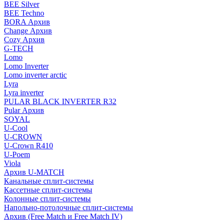
BEE Silver
BEE Techno
BORA Архив
Change Архив
Cozy Архив
G-TECH
Lomo
Lomo Inverter
Lomo inverter arctic
Lyra
Lyra inverter
PULAR BLACK INVERTER R32
Pular Архив
SOYAL
U-Cool
U-CROWN
U-Crown R410
U-Poem
Viola
Архив U-MATCH
Канальные сплит-системы
Кассетные сплит-системы
Колонные сплит-системы
Напольно-потолочные сплит-системы
Архив (Free Match и Free Match IV)