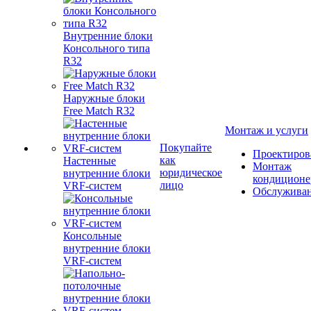
Внутренние блоки
Консольного типа
R32
Наружные блоки
Free Match R32
Монтаж и услуги
Покупайте
Проектиров
как
Настенные
Монтаж
юридическое
внутренние блоки
кондиционе
лицо
VRF-систем
Обслужива
Консольные
внутренние блоки
VRF-систем