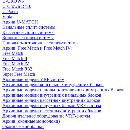
U-CROWN
U-Crown R410
U-Poem
Viola
Архив U-MATCH
Канальные сплит-системы
Кассетные сплит-системы
Колонные сплит-системы
Напольно-потолочные сплит-системы
Архив (Free Match и Free Match IV)
Free Match
Free Match II
Free Match IV
Free Match R32
Super Free Match
Архивные модели VRF-систем
Архивные модели консольных внутренних блоков
Архивные модели напольно-потолочных внутренних блоков
Архивные модели внутренних канальных блоков
Архивные модели кассетных внутренних блоков
Архивные модели наружных блоков VRF-систем
Архивные модели настенных внутренних блоков
Дополнительное оборудование VRF-систем
Архив (оконные моноблоки)
Оконные моноблоки