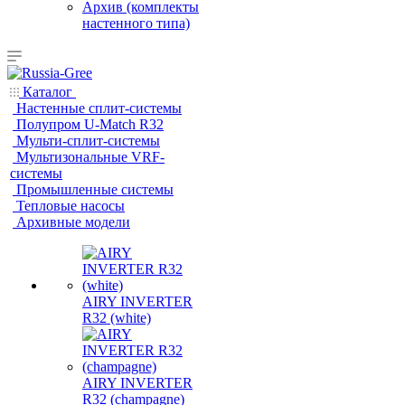
Архив (комплекты
настенного типа)
Каталог
Настенные сплит-системы
Полупром U-Match R32
Мульти-сплит-системы
Мультизональные VRF-
системы
Промышленные системы
Тепловые насосы
Архивные модели
AIRY INVERTER
R32 (white)
AIRY INVERTER
R32 (champagne)