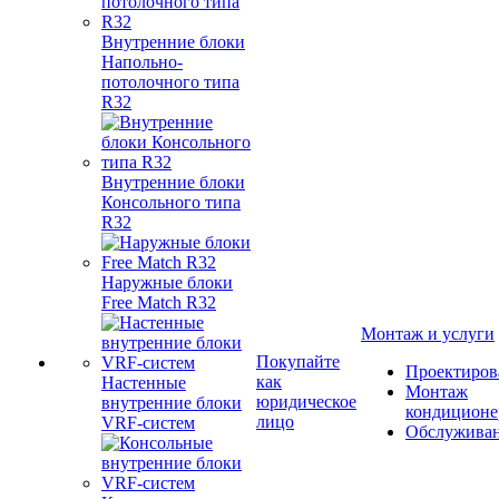
Внутренние блоки
Напольно-
потолочного типа
R32
Внутренние блоки
Консольного типа
R32
Наружные блоки
Free Match R32
Монтаж и услуги
Покупайте
Проектиров
как
Настенные
Монтаж
юридическое
внутренние блоки
кондиционе
лицо
VRF-систем
Обслужива