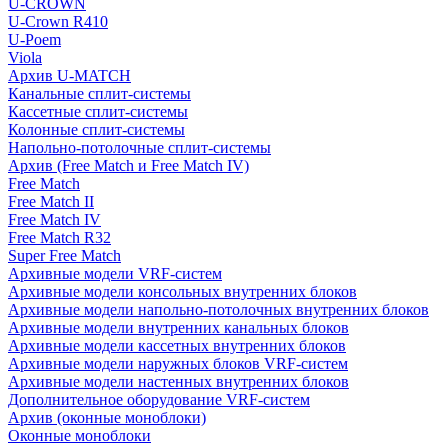
U-CROWN
U-Crown R410
U-Poem
Viola
Архив U-MATCH
Канальные сплит-системы
Кассетные сплит-системы
Колонные сплит-системы
Напольно-потолочные сплит-системы
Архив (Free Match и Free Match IV)
Free Match
Free Match II
Free Match IV
Free Match R32
Super Free Match
Архивные модели VRF-систем
Архивные модели консольных внутренних блоков
Архивные модели напольно-потолочных внутренних блоков
Архивные модели внутренних канальных блоков
Архивные модели кассетных внутренних блоков
Архивные модели наружных блоков VRF-систем
Архивные модели настенных внутренних блоков
Дополнительное оборудование VRF-систем
Архив (оконные моноблоки)
Оконные моноблоки