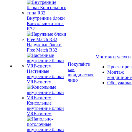
Внутренние блоки
Консольного типа
R32
Наружные блоки
Free Match R32
Монтаж и услуги
Покупайте
Проектиров
как
Настенные
Монтаж
юридическое
внутренние блоки
кондиционе
лицо
VRF-систем
Обслужива
Консольные
внутренние блоки
VRF-систем