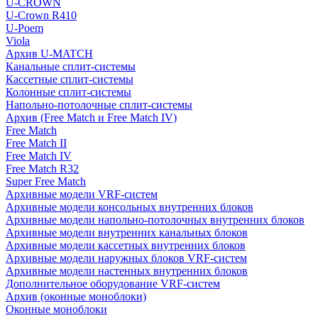
U-CROWN
U-Crown R410
U-Poem
Viola
Архив U-MATCH
Канальные сплит-системы
Кассетные сплит-системы
Колонные сплит-системы
Напольно-потолочные сплит-системы
Архив (Free Match и Free Match IV)
Free Match
Free Match II
Free Match IV
Free Match R32
Super Free Match
Архивные модели VRF-систем
Архивные модели консольных внутренних блоков
Архивные модели напольно-потолочных внутренних блоков
Архивные модели внутренних канальных блоков
Архивные модели кассетных внутренних блоков
Архивные модели наружных блоков VRF-систем
Архивные модели настенных внутренних блоков
Дополнительное оборудование VRF-систем
Архив (оконные моноблоки)
Оконные моноблоки