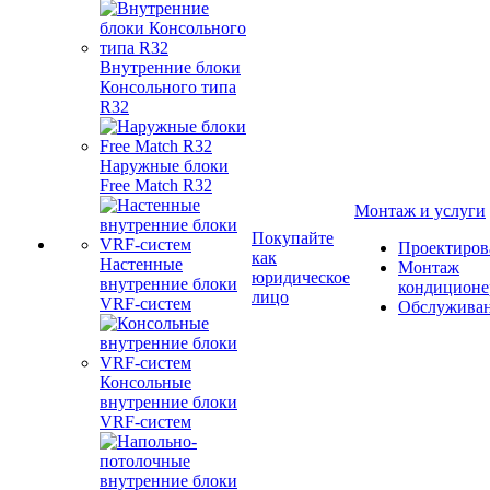
Внутренние блоки
Консольного типа
R32
Наружные блоки
Free Match R32
Монтаж и услуги
Покупайте
Проектиров
как
Настенные
Монтаж
юридическое
внутренние блоки
кондиционе
лицо
VRF-систем
Обслужива
Консольные
внутренние блоки
VRF-систем