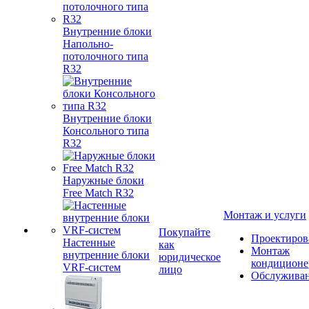
Внутренние блоки
Напольно-
потолочного типа
R32
Внутренние блоки
Консольного типа
R32
Наружные блоки
Free Match R32
Монтаж и услуги
Покупайте
Проектиров
Настенные
как
Монтаж
внутренние блоки
юридическое
кондиционе
VRF-систем
лицо
Обслужива