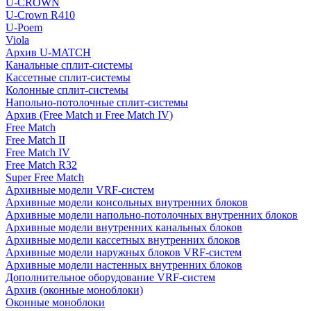
U-CROWN
U-Crown R410
U-Poem
Viola
Архив U-MATCH
Канальные сплит-системы
Кассетные сплит-системы
Колонные сплит-системы
Напольно-потолочные сплит-системы
Архив (Free Match и Free Match IV)
Free Match
Free Match II
Free Match IV
Free Match R32
Super Free Match
Архивные модели VRF-систем
Архивные модели консольных внутренних блоков
Архивные модели напольно-потолочных внутренних блоков
Архивные модели внутренних канальных блоков
Архивные модели кассетных внутренних блоков
Архивные модели наружных блоков VRF-систем
Архивные модели настенных внутренних блоков
Дополнительное оборудование VRF-систем
Архив (оконные моноблоки)
Оконные моноблоки