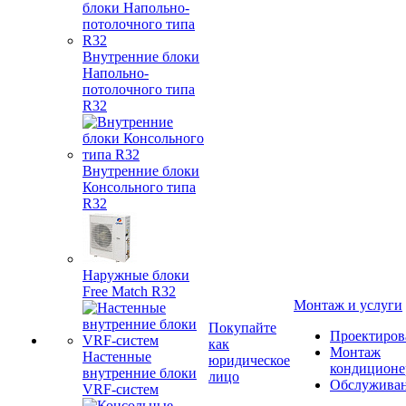
Внутренние блоки
Напольно-
потолочного типа
R32
Внутренние блоки
Консольного типа
R32
Наружные блоки
Free Match R32
Монтаж и услуги
Покупайте
Проектиров
как
Монтаж
Настенные
юридическое
кондиционе
внутренние блоки
лицо
Обслужива
VRF-систем