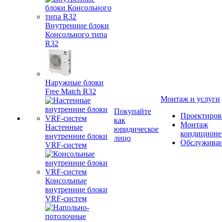
Внутренние блоки
Консольного типа
R32
Наружные блоки
Free Match R32
Монтаж и услуги
Покупайте
Проектиров
как
Монтаж
Настенные
юридическое
кондиционе
внутренние блоки
лицо
Обслужива
VRF-систем
Консольные
внутренние блоки
VRF-систем