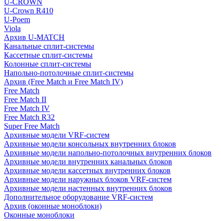
U-CROWN
U-Crown R410
U-Poem
Viola
Архив U-MATCH
Канальные сплит-системы
Кассетные сплит-системы
Колонные сплит-системы
Напольно-потолочные сплит-системы
Архив (Free Match и Free Match IV)
Free Match
Free Match II
Free Match IV
Free Match R32
Super Free Match
Архивные модели VRF-систем
Архивные модели консольных внутренних блоков
Архивные модели напольно-потолочных внутренних блоков
Архивные модели внутренних канальных блоков
Архивные модели кассетных внутренних блоков
Архивные модели наружных блоков VRF-систем
Архивные модели настенных внутренних блоков
Дополнительное оборудование VRF-систем
Архив (оконные моноблоки)
Оконные моноблоки