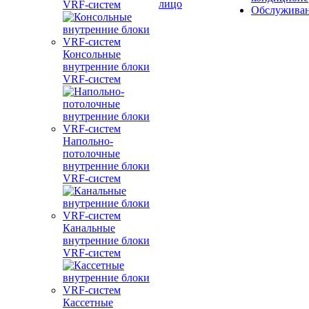
лицо
VRF-систем
Обслужива
Консольные
внутренние блоки
VRF-систем
Напольно-
потолочные
внутренние блоки
VRF-систем
Канальные
внутренние блоки
VRF-систем
Кассетные