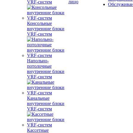
лицо
VRF-систем
Обслужива
Консольные
внутренние блоки
VRF-систем
Напольно-
потолочные
внутренние блоки
VRF-систем
Канальные
внутренние блоки
VRF-систем
Кассетные