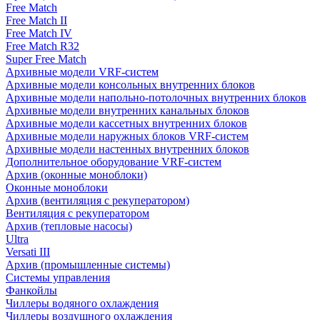
Free Match
Free Match II
Free Match IV
Free Match R32
Super Free Match
Архивные модели VRF-систем
Архивные модели консольных внутренних блоков
Архивные модели напольно-потолочных внутренних блоков
Архивные модели внутренних канальных блоков
Архивные модели кассетных внутренних блоков
Архивные модели наружных блоков VRF-систем
Архивные модели настенных внутренних блоков
Дополнительное оборудование VRF-систем
Архив (оконные моноблоки)
Оконные моноблоки
Архив (вентиляция с рекуператором)
Вентиляция с рекуператором
Архив (тепловые насосы)
Ultra
Versati III
Архив (промышленные системы)
Системы управления
Фанкойлы
Чиллеры водяного охлаждения
Чиллеры воздушного охлаждения