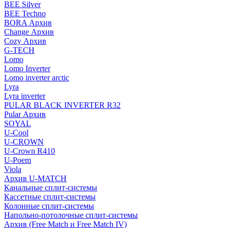
BEE Silver
BEE Techno
BORA Архив
Change Архив
Cozy Архив
G-TECH
Lomo
Lomo Inverter
Lomo inverter arctic
Lyra
Lyra inverter
PULAR BLACK INVERTER R32
Pular Архив
SOYAL
U-Cool
U-CROWN
U-Crown R410
U-Poem
Viola
Архив U-MATCH
Канальные сплит-системы
Кассетные сплит-системы
Колонные сплит-системы
Напольно-потолочные сплит-системы
Архив (Free Match и Free Match IV)