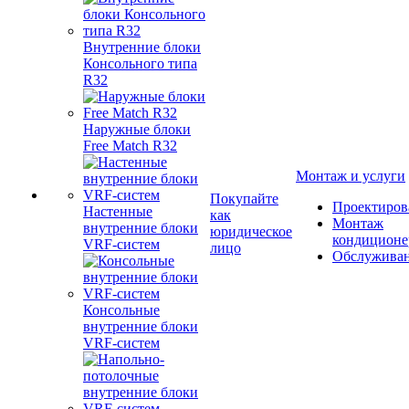
Внутренние блоки
Консольного типа
R32
Наружные блоки
Free Match R32
Монтаж и услуги
Покупайте
Проектиров
Настенные
как
Монтаж
внутренние блоки
юридическое
кондиционе
VRF-систем
лицо
Обслужива
Консольные
внутренние блоки
VRF-систем