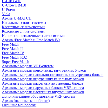
U-CROWN
U-Crown R410
U-Poem
Viola
Архив U-MATCH
Канальные сплит-системы
Кассетные сплит-системы
Колонные сплит-системы
Напольно-потолочные сплит-системы
Архив (Free Match и Free Match IV)
Free Match
Free Match II
Free Match IV
Free Match R32
Super Free Match
Архивные модели VRF-систем
Архивные модели консольных внутренних блоков
Архивные модели напольно-потолочных внутренних блоков
Архивные модели внутренних канальных блоков
Архивные модели кассетных внутренних блоков
Архивные модели наружных блоков VRF-систем
Архивные модели настенных внутренних блоков
Дополнительное оборудование VRF-систем
Архив (оконные моноблоки)
Оконные моноблоки