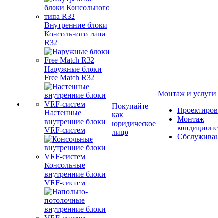
Внутренние блоки
Консольного типа
R32
Наружные блоки
Free Match R32
Монтаж и услуги
Покупайте
Проектиров
Настенные
как
Монтаж
внутренние блоки
юридическое
кондиционе
VRF-систем
лицо
Обслужива
Консольные
внутренние блоки
VRF-систем