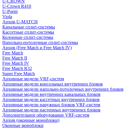
U-CROWN
U-Crown R410
U-Poem
Viola
Архив U-MATCH
Канальные сплит-системы
Кассетные сплит-системы
Колонные сплит-системы
Напольно-потолочные сплит-системы
Архив (Free Match и Free Match IV)
Free Match
Free Match II
Free Match IV
Free Match R32
Super Free Match
Архивные модели VRF-систем
Архивные модели консольных внутренних блоков
Архивные модели напольно-потолочных внутренних блоков
Архивные модели внутренних канальных блоков
Архивные модели кассетных внутренних блоков
Архивные модели наружных блоков VRF-систем
Архивные модели настенных внутренних блоков
Дополнительное оборудование VRF-систем
Архив (оконные моноблоки)
Оконные моноблоки