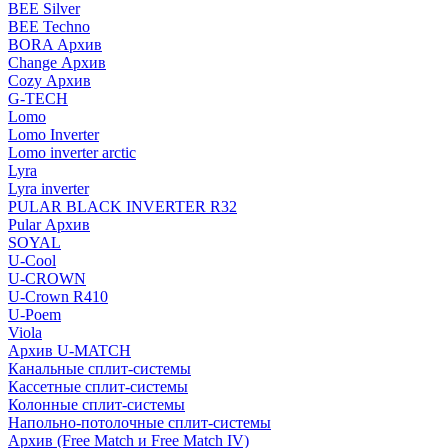
BEE Silver
BEE Techno
BORA Архив
Change Архив
Cozy Архив
G-TECH
Lomo
Lomo Inverter
Lomo inverter arctic
Lyra
Lyra inverter
PULAR BLACK INVERTER R32
Pular Архив
SOYAL
U-Cool
U-CROWN
U-Crown R410
U-Poem
Viola
Архив U-MATCH
Канальные сплит-системы
Кассетные сплит-системы
Колонные сплит-системы
Напольно-потолочные сплит-системы
Архив (Free Match и Free Match IV)