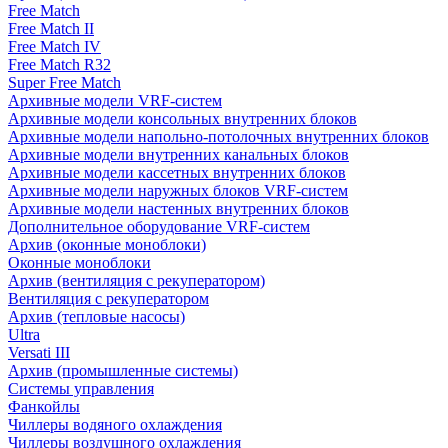
Free Match
Free Match II
Free Match IV
Free Match R32
Super Free Match
Архивные модели VRF-систем
Архивные модели консольных внутренних блоков
Архивные модели напольно-потолочных внутренних блоков
Архивные модели внутренних канальных блоков
Архивные модели кассетных внутренних блоков
Архивные модели наружных блоков VRF-систем
Архивные модели настенных внутренних блоков
Дополнительное оборудование VRF-систем
Архив (оконные моноблоки)
Оконные моноблоки
Архив (вентиляция с рекуператором)
Вентиляция с рекуператором
Архив (тепловые насосы)
Ultra
Versati III
Архив (промышленные системы)
Системы управления
Фанкойлы
Чиллеры водяного охлаждения
Чиллеры воздушного охлаждения