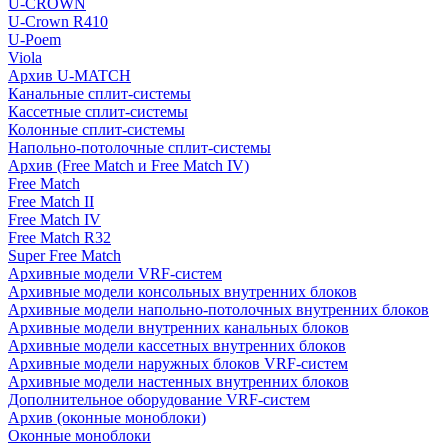
U-CROWN
U-Crown R410
U-Poem
Viola
Архив U-MATCH
Канальные сплит-системы
Кассетные сплит-системы
Колонные сплит-системы
Напольно-потолочные сплит-системы
Архив (Free Match и Free Match IV)
Free Match
Free Match II
Free Match IV
Free Match R32
Super Free Match
Архивные модели VRF-систем
Архивные модели консольных внутренних блоков
Архивные модели напольно-потолочных внутренних блоков
Архивные модели внутренних канальных блоков
Архивные модели кассетных внутренних блоков
Архивные модели наружных блоков VRF-систем
Архивные модели настенных внутренних блоков
Дополнительное оборудование VRF-систем
Архив (оконные моноблоки)
Оконные моноблоки