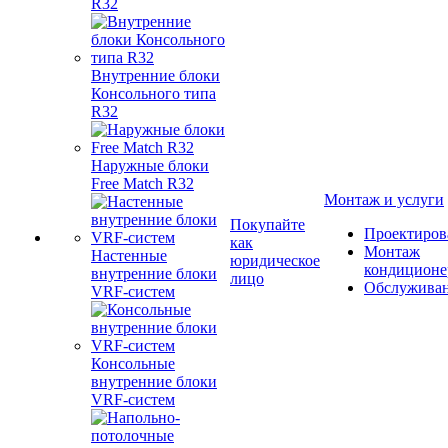
R32
Внутренние блоки
Консольного типа
R32
Наружные блоки
Free Match R32
Монтаж и услуги
Покупайте
Проектиров
как
Монтаж
Настенные
юридическое
кондиционе
внутренние блоки
лицо
Обслужива
VRF-систем
Консольные
внутренние блоки
VRF-систем