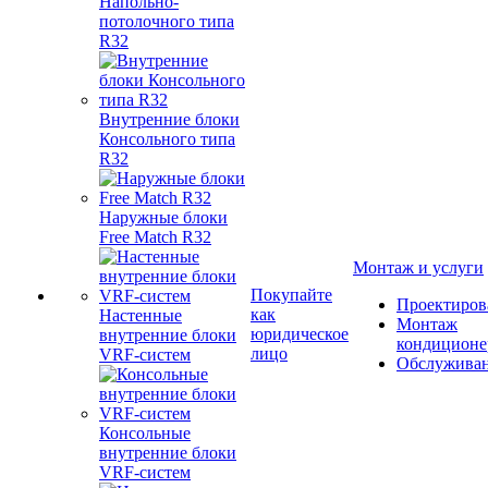
Напольно-
потолочного типа
R32
Внутренние блоки
Консольного типа
R32
Наружные блоки
Free Match R32
Монтаж и услуги
Покупайте
Проектиров
как
Настенные
Монтаж
юридическое
внутренние блоки
кондиционе
лицо
VRF-систем
Обслужива
Консольные
внутренние блоки
VRF-систем