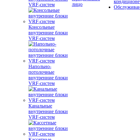
кондиционе
лицо
VRF-систем
Обслужива
Консольные
внутренние блоки
VRF-систем
Напольно-
потолочные
внутренние блоки
VRF-систем
Канальные
внутренние блоки
VRF-систем
Кассетные