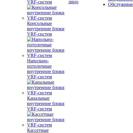
лицо
VRF-систем
Обслужива
Консольные
внутренние блоки
VRF-систем
Напольно-
потолочные
внутренние блоки
VRF-систем
Канальные
внутренние блоки
VRF-систем
Кассетные