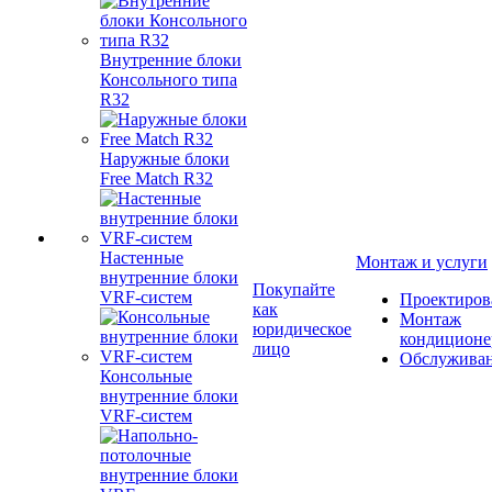
Внутренние блоки
Консольного типа
R32
Наружные блоки
Free Match R32
Настенные
Монтаж и услуги
внутренние блоки
Покупайте
VRF-систем
Проектиров
как
Монтаж
юридическое
кондиционе
лицо
Обслужива
Консольные
внутренние блоки
VRF-систем