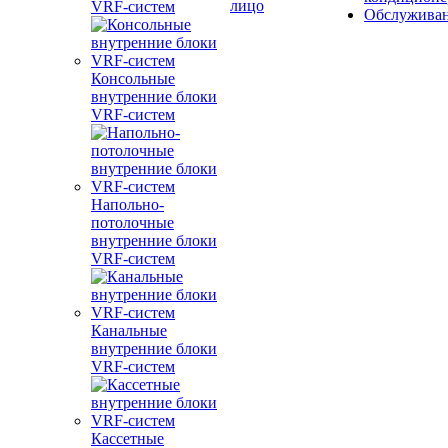
лицо
VRF-систем
Обслужива
Консольные
внутренние блоки
VRF-систем
Напольно-
потолочные
внутренние блоки
VRF-систем
Канальные
внутренние блоки
VRF-систем
Кассетные