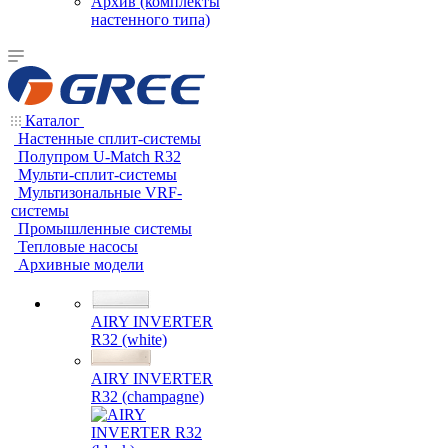
Архив (комплекты
настенного типа)
Каталог
Настенные сплит-системы
Полупром U-Match R32
Мульти-сплит-системы
Мультизональные VRF-
системы
Промышленные системы
Тепловые насосы
Архивные модели
AIRY INVERTER
R32 (white)
AIRY INVERTER
R32 (champagne)