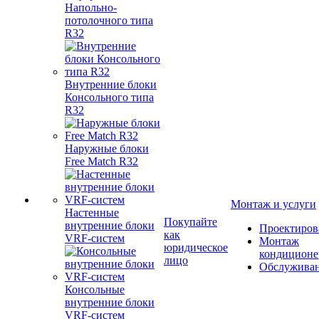
Напольно-
потолочного типа
R32
Внутренние блоки
Консольного типа
R32
Наружные блоки
Free Match R32
Монтаж и услуги
Настенные
Покупайте
внутренние блоки
Проектиров
как
VRF-систем
Монтаж
юридическое
кондиционе
лицо
Обслужива
Консольные
внутренние блоки
VRF-систем