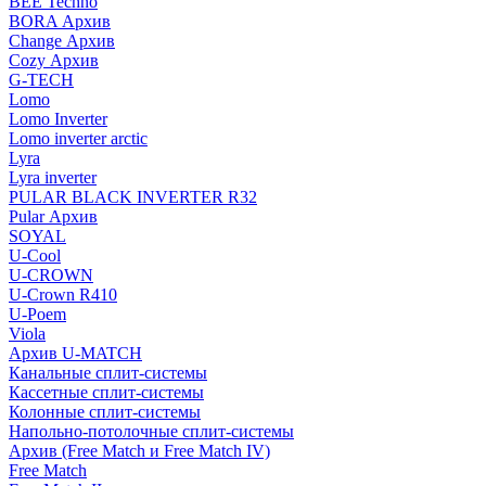
BEE Techno
BORA Архив
Change Архив
Cozy Архив
G-TECH
Lomo
Lomo Inverter
Lomo inverter arctic
Lyra
Lyra inverter
PULAR BLACK INVERTER R32
Pular Архив
SOYAL
U-Cool
U-CROWN
U-Crown R410
U-Poem
Viola
Архив U-MATCH
Канальные сплит-системы
Кассетные сплит-системы
Колонные сплит-системы
Напольно-потолочные сплит-системы
Архив (Free Match и Free Match IV)
Free Match