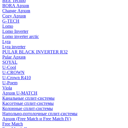
BEE Techno
BORA Архив
Change Архив
Cozy Архив
G-TECH
Lomo
Lomo Inverter
Lomo inverter arctic
Lyra
Lyra inverter
PULAR BLACK INVERTER R32
Pular Архив
SOYAL
U-Cool
U-CROWN
U-Crown R410
U-Poem
Viola
Архив U-MATCH
Канальные сплит-системы
Кассетные сплит-системы
Колонные сплит-системы
Напольно-потолочные сплит-системы
Архив (Free Match и Free Match IV)
Free Match