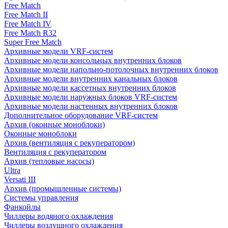
Free Match
Free Match II
Free Match IV
Free Match R32
Super Free Match
Архивные модели VRF-систем
Архивные модели консольных внутренних блоков
Архивные модели напольно-потолочных внутренних блоков
Архивные модели внутренних канальных блоков
Архивные модели кассетных внутренних блоков
Архивные модели наружных блоков VRF-систем
Архивные модели настенных внутренних блоков
Дополнительное оборудование VRF-систем
Архив (оконные моноблоки)
Оконные моноблоки
Архив (вентиляция с рекуператором)
Вентиляция с рекуператором
Архив (тепловые насосы)
Ultra
Versati III
Архив (промышленные системы)
Системы управления
Фанкойлы
Чиллеры водяного охлаждения
Чиллеры воздушного охлаждения