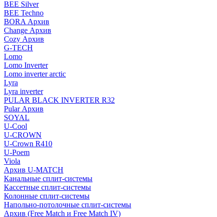
BEE Silver
BEE Techno
BORA Архив
Change Архив
Cozy Архив
G-TECH
Lomo
Lomo Inverter
Lomo inverter arctic
Lyra
Lyra inverter
PULAR BLACK INVERTER R32
Pular Архив
SOYAL
U-Cool
U-CROWN
U-Crown R410
U-Poem
Viola
Архив U-MATCH
Канальные сплит-системы
Кассетные сплит-системы
Колонные сплит-системы
Напольно-потолочные сплит-системы
Архив (Free Match и Free Match IV)