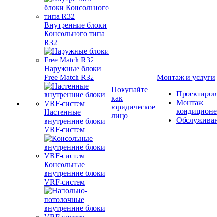
Внутренние блоки
Консольного типа
R32
Наружные блоки
Free Match R32
Монтаж и услуги
Покупайте
Проектиров
как
Монтаж
юридическое
кондиционе
Настенные
лицо
Обслужива
внутренние блоки
VRF-систем
Консольные
внутренние блоки
VRF-систем