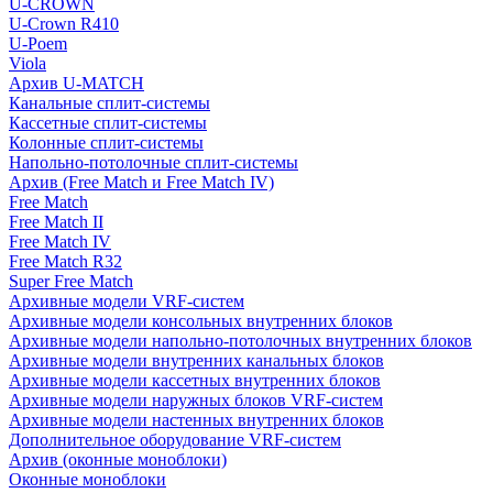
U-CROWN
U-Crown R410
U-Poem
Viola
Архив U-MATCH
Канальные сплит-системы
Кассетные сплит-системы
Колонные сплит-системы
Напольно-потолочные сплит-системы
Архив (Free Match и Free Match IV)
Free Match
Free Match II
Free Match IV
Free Match R32
Super Free Match
Архивные модели VRF-систем
Архивные модели консольных внутренних блоков
Архивные модели напольно-потолочных внутренних блоков
Архивные модели внутренних канальных блоков
Архивные модели кассетных внутренних блоков
Архивные модели наружных блоков VRF-систем
Архивные модели настенных внутренних блоков
Дополнительное оборудование VRF-систем
Архив (оконные моноблоки)
Оконные моноблоки