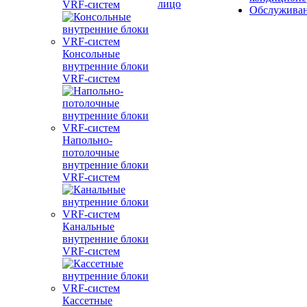
лицо
VRF-систем
Обслужива
Консольные
внутренние блоки
VRF-систем
Напольно-
потолочные
внутренние блоки
VRF-систем
Канальные
внутренние блоки
VRF-систем
Кассетные