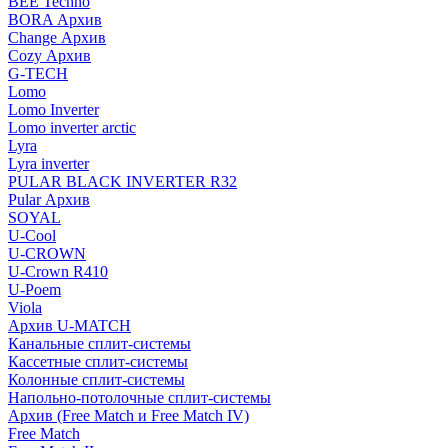
BEE Techno
BORA Архив
Change Архив
Cozy Архив
G-TECH
Lomo
Lomo Inverter
Lomo inverter arctic
Lyra
Lyra inverter
PULAR BLACK INVERTER R32
Pular Архив
SOYAL
U-Cool
U-CROWN
U-Crown R410
U-Poem
Viola
Архив U-MATCH
Канальные сплит-системы
Кассетные сплит-системы
Колонные сплит-системы
Напольно-потолочные сплит-системы
Архив (Free Match и Free Match IV)
Free Match