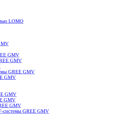
елью LOMO
 GMV
GREE GMV
 GREE GMV
V
стемы GREE GMV
REE GMV
REE GMV
REE GMV
 GREE GMV
RF-системы GREE GMV