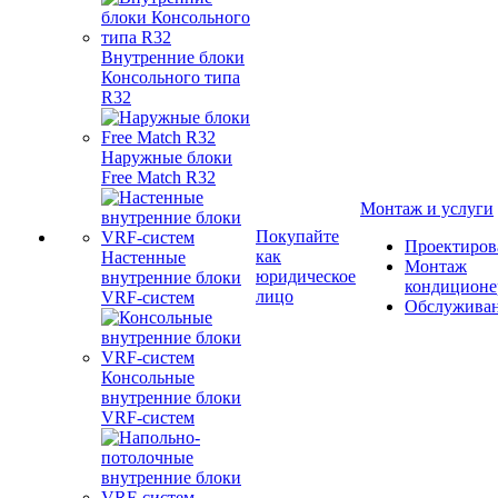
Внутренние блоки
Консольного типа
R32
Наружные блоки
Free Match R32
Монтаж и услуги
Покупайте
Проектиров
как
Настенные
Монтаж
юридическое
внутренние блоки
кондиционе
лицо
VRF-систем
Обслужива
Консольные
внутренние блоки
VRF-систем