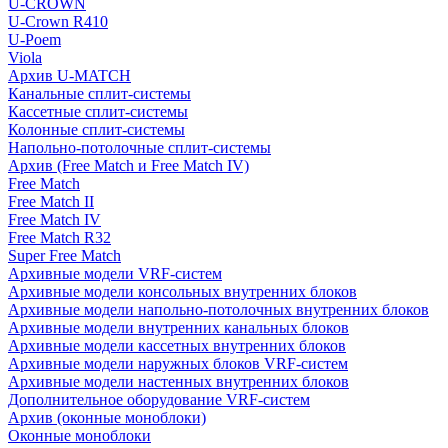
U-CROWN
U-Crown R410
U-Poem
Viola
Архив U-MATCH
Канальные сплит-системы
Кассетные сплит-системы
Колонные сплит-системы
Напольно-потолочные сплит-системы
Архив (Free Match и Free Match IV)
Free Match
Free Match II
Free Match IV
Free Match R32
Super Free Match
Архивные модели VRF-систем
Архивные модели консольных внутренних блоков
Архивные модели напольно-потолочных внутренних блоков
Архивные модели внутренних канальных блоков
Архивные модели кассетных внутренних блоков
Архивные модели наружных блоков VRF-систем
Архивные модели настенных внутренних блоков
Дополнительное оборудование VRF-систем
Архив (оконные моноблоки)
Оконные моноблоки