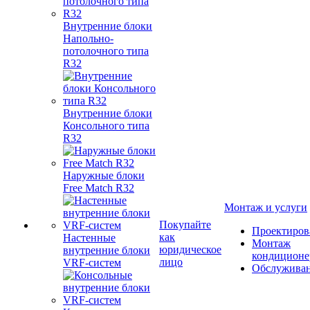
Внутренние блоки
Напольно-
потолочного типа
R32
Внутренние блоки
Консольного типа
R32
Наружные блоки
Free Match R32
Монтаж и услуги
Покупайте
Проектиров
как
Настенные
Монтаж
юридическое
внутренние блоки
кондиционе
лицо
VRF-систем
Обслужива