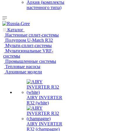
Архив (комплекты
настенного типа)
Каталог
Настенные сплит-системы
Полупром U-Match R32
Мульти-сплит-системы
Мультизональные VRF-
системы
Промышленные системы
Тепловые насосы
Архивные модели
AIRY INVERTER
R32 (white)
AIRY INVERTER
R32 (champagne)