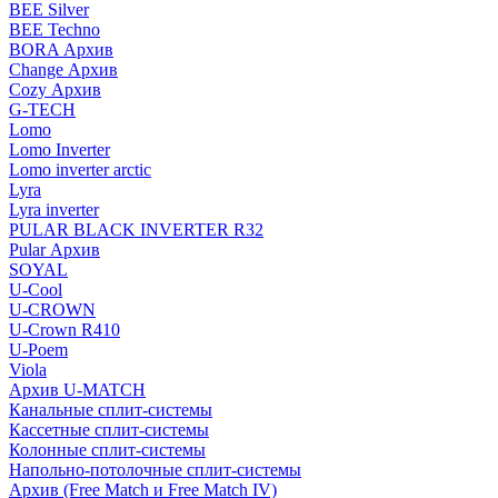
BEE Silver
BEE Techno
BORA Архив
Change Архив
Cozy Архив
G-TECH
Lomo
Lomo Inverter
Lomo inverter arctic
Lyra
Lyra inverter
PULAR BLACK INVERTER R32
Pular Архив
SOYAL
U-Cool
U-CROWN
U-Crown R410
U-Poem
Viola
Архив U-MATCH
Канальные сплит-системы
Кассетные сплит-системы
Колонные сплит-системы
Напольно-потолочные сплит-системы
Архив (Free Match и Free Match IV)