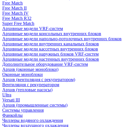
Free Match
Free Match II
Free Match IV
Free Match R32
Super Free Match
Архивные модели VRF-систем
Архивные модели консольных внутренних блоков
Архивные модели напольно-потолочных внутренних блоков
Архивные модели внутренних канальных блоков
Архивные модели кассетных внутренних блоков
Архивные модели наружных блоков VRF-систем
Архивные модели настенных внутренних блоков
Дополнительное оборудование VRF-систем
Архив (оконные моноблоки)
Оконные моноблоки
Архив (вентиляция с рекуператором)
Вентиляция с рекуператором
Архив (тепловые насосы)
Ultra
Versati III
Архив (промышленные системы)
Системы управления
Фанкойлы
Чиллеры водяного охлаждения
Чиллеры воздушного охлаждения