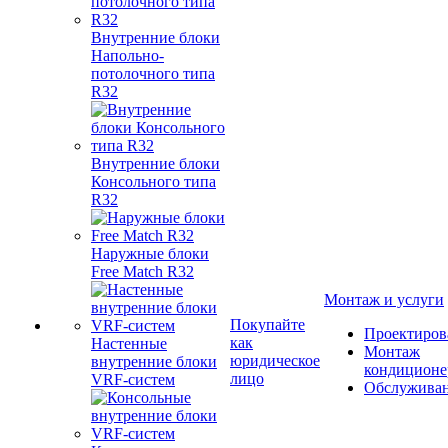
Внутренние блоки
Напольно-
потолочного типа
R32
Внутренние блоки
Консольного типа
R32
Наружные блоки
Free Match R32
Монтаж и услуги
Покупайте
Проектиров
как
Настенные
Монтаж
юридическое
внутренние блоки
кондиционе
лицо
VRF-систем
Обслужива