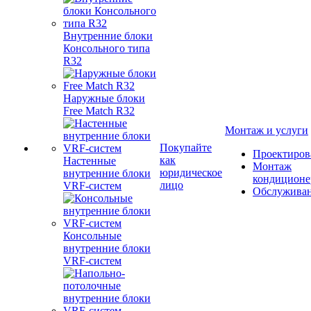
Внутренние блоки
Консольного типа
R32
Наружные блоки
Free Match R32
Монтаж и услуги
Покупайте
Проектиров
как
Настенные
Монтаж
юридическое
внутренние блоки
кондиционе
лицо
VRF-систем
Обслужива
Консольные
внутренние блоки
VRF-систем