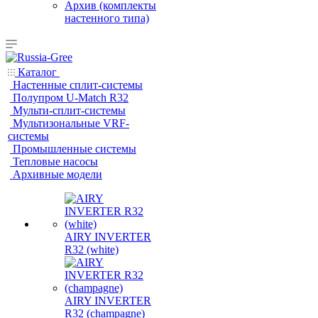
Архив (комплекты
настенного типа)
Каталог
Настенные сплит-системы
Полупром U-Match R32
Мульти-сплит-системы
Мультизональные VRF-
системы
Промышленные системы
Тепловые насосы
Архивные модели
AIRY INVERTER
R32 (white)
AIRY INVERTER
R32 (champagne)