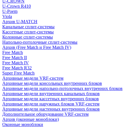
U-CROWN
U-Crown R410
U-Poem
Viola
Архив U-MATCH
Канальные сплит-системы
Кассетные сплит-системы
Колонные сплит-системы
Напольно-потолочные сплит-системы
Архив (Free Match и Free Match IV)
Free Match
Free Match II
Free Match IV
Free Match R32
Super Free Match
Архивные модели VRF-систем
Архивные модели консольных внутренних блоков
Архивные модели напольно-потолочных внутренних блоков
Архивные модели внутренних канальных блоков
Архивные модели кассетных внутренних блоков
Архивные модели наружных блоков VRF-систем
Архивные модели настенных внутренних блоков
Дополнительное оборудование VRF-систем
Архив (оконные моноблоки)
Оконные моноблоки