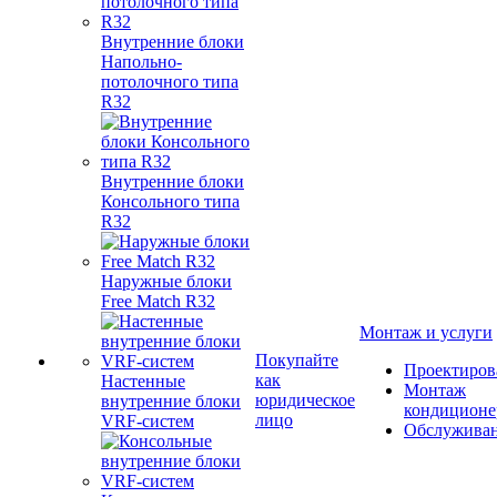
Внутренние блоки
Напольно-
потолочного типа
R32
Внутренние блоки
Консольного типа
R32
Наружные блоки
Free Match R32
Монтаж и услуги
Покупайте
Проектиров
как
Настенные
Монтаж
юридическое
внутренние блоки
кондиционе
лицо
VRF-систем
Обслужива