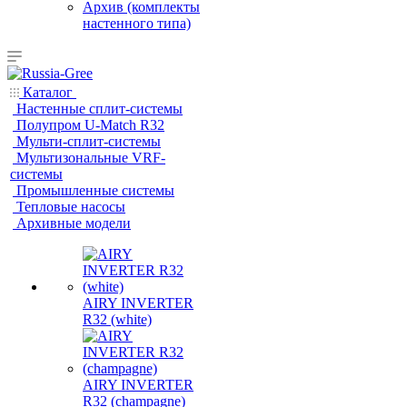
Архив (комплекты
настенного типа)
Каталог
Настенные сплит-системы
Полупром U-Match R32
Мульти-сплит-системы
Мультизональные VRF-
системы
Промышленные системы
Тепловые насосы
Архивные модели
AIRY INVERTER
R32 (white)
AIRY INVERTER
R32 (champagne)