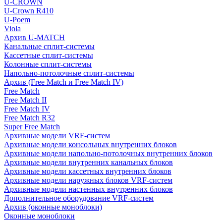
U-CROWN
U-Crown R410
U-Poem
Viola
Архив U-MATCH
Канальные сплит-системы
Кассетные сплит-системы
Колонные сплит-системы
Напольно-потолочные сплит-системы
Архив (Free Match и Free Match IV)
Free Match
Free Match II
Free Match IV
Free Match R32
Super Free Match
Архивные модели VRF-систем
Архивные модели консольных внутренних блоков
Архивные модели напольно-потолочных внутренних блоков
Архивные модели внутренних канальных блоков
Архивные модели кассетных внутренних блоков
Архивные модели наружных блоков VRF-систем
Архивные модели настенных внутренних блоков
Дополнительное оборудование VRF-систем
Архив (оконные моноблоки)
Оконные моноблоки