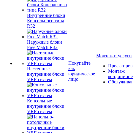
Внутренние блоки
Консольного типа
R32
Наружные блоки
Free Match R32
Монтаж и услуги
Покупайте
Проектиров
как
Настенные
Монтаж
юридическое
внутренние блоки
кондиционе
лицо
VRF-систем
Обслужива
Консольные
внутренние блоки
VRF-систем