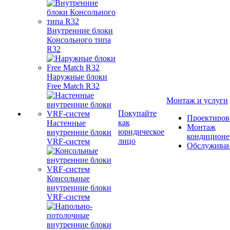
Внутренние блоки
Консольного типа
R32
Наружные блоки
Free Match R32
Монтаж и услуги
Покупайте
Проектиров
как
Настенные
Монтаж
юридическое
внутренние блоки
кондиционе
лицо
VRF-систем
Обслужива
Консольные
внутренние блоки
VRF-систем