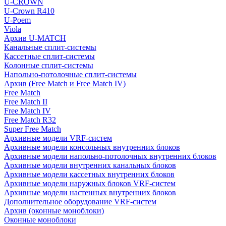
U-CROWN
U-Crown R410
U-Poem
Viola
Архив U-MATCH
Канальные сплит-системы
Кассетные сплит-системы
Колонные сплит-системы
Напольно-потолочные сплит-системы
Архив (Free Match и Free Match IV)
Free Match
Free Match II
Free Match IV
Free Match R32
Super Free Match
Архивные модели VRF-систем
Архивные модели консольных внутренних блоков
Архивные модели напольно-потолочных внутренних блоков
Архивные модели внутренних канальных блоков
Архивные модели кассетных внутренних блоков
Архивные модели наружных блоков VRF-систем
Архивные модели настенных внутренних блоков
Дополнительное оборудование VRF-систем
Архив (оконные моноблоки)
Оконные моноблоки