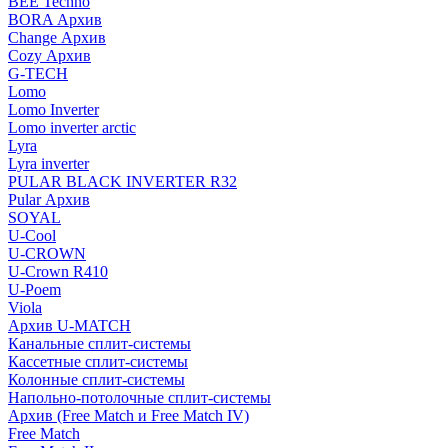
BEE Techno
BORA Архив
Change Архив
Cozy Архив
G-TECH
Lomo
Lomo Inverter
Lomo inverter arctic
Lyra
Lyra inverter
PULAR BLACK INVERTER R32
Pular Архив
SOYAL
U-Cool
U-CROWN
U-Crown R410
U-Poem
Viola
Архив U-MATCH
Канальные сплит-системы
Кассетные сплит-системы
Колонные сплит-системы
Напольно-потолочные сплит-системы
Архив (Free Match и Free Match IV)
Free Match